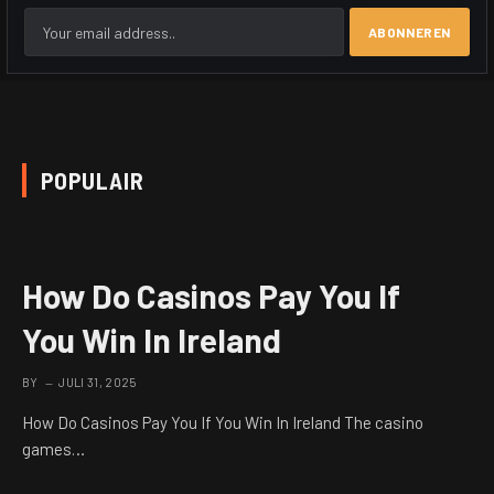
POPULAIR
How Do Casinos Pay You If
You Win In Ireland
BY
JULI 31, 2025
How Do Casinos Pay You If You Win In Ireland The casino
games…