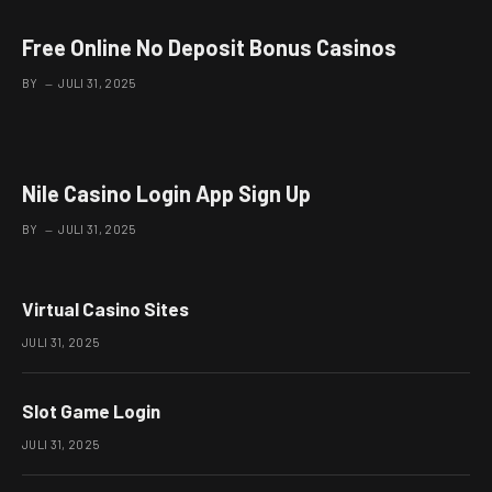
Free Online No Deposit Bonus Casinos
BY
JULI 31, 2025
Nile Casino Login App Sign Up
BY
JULI 31, 2025
Virtual Casino Sites
JULI 31, 2025
Slot Game Login
JULI 31, 2025