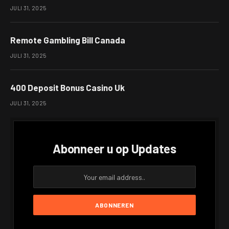
JULI 31, 2025
Remote Gambling Bill Canada
JULI 31, 2025
400 Deposit Bonus Casino Uk
JULI 31, 2025
Abonneer u op Updates