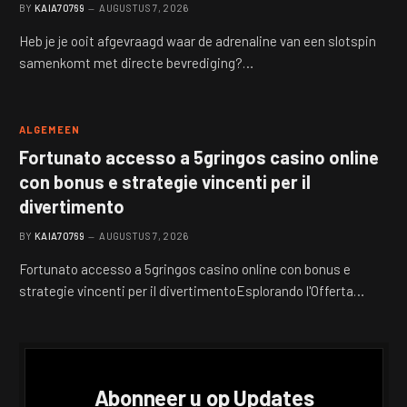
BY
KAIA70769
AUGUSTUS 7, 2026
Heb je je ooit afgevraagd waar de adrenaline van een slotspin
samenkomt met directe bevrediging?…
ALGEMEEN
Fortunato accesso a 5gringos casino online
con bonus e strategie vincenti per il
divertimento
BY
KAIA70769
AUGUSTUS 7, 2026
Fortunato accesso a 5gringos casino online con bonus e
strategie vincenti per il divertimentoEsplorando l'Offerta…
Abonneer u op Updates