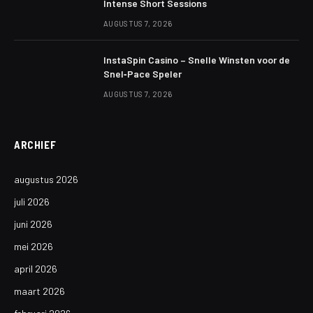
Intense Short Sessions
AUGUSTUS 7, 2026
InstaSpin Casino – Snelle Winsten voor de
Snel‑Pace Speler
AUGUSTUS 7, 2026
ARCHIEF
augustus 2026
juli 2026
juni 2026
mei 2026
april 2026
maart 2026