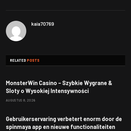
kaia70769
RELATED
POSTS
MonsterWin Casino – Szybkie Wygrane &
Sloty o Wysokiej Intensywności
AUGUSTUS 8, 2026
Gebruikerservaring verbetert enorm door de
spinmaya app en nieuwe functionaliteiten