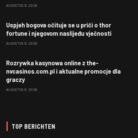
AUGUSTUS 8, 2026
Uspjeh bogova očituje se u priči o thor
fortune i njegovom naslijeđu vječnosti
AUGUSTUS 8, 2026
Rozrywka kasynowa online z the-
nvcasinos.com.pl i aktualne promocje dla
graczy
AUGUSTUS 8, 2026
TOP BERICHTEN