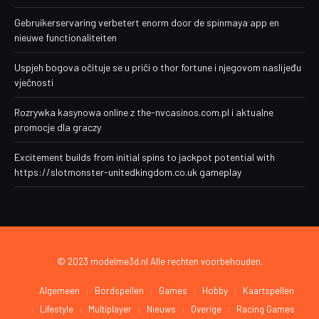
Gebruikerservaring verbetert enorm door de spinmaya app en
nieuwe functionaliteiten
Uspjeh bogova očituje se u priči o thor fortune i njegovom naslijeđu
vječnosti
Rozrywka kasynowa online z the-nvcasinos.com.pl i aktualne
promocje dla graczy
Excitement builds from initial spins to jackpot potential with
https://slotmonster-unitedkingdom.co.uk gameplay
© 2023 modelme3d.nl Alle rechten voorbehouden.
Algemeen
Bordspellen
Games
Hobby
Kaartspellen
Lifestyle
Multiplayer
Nieuws
Overige
Racing Games