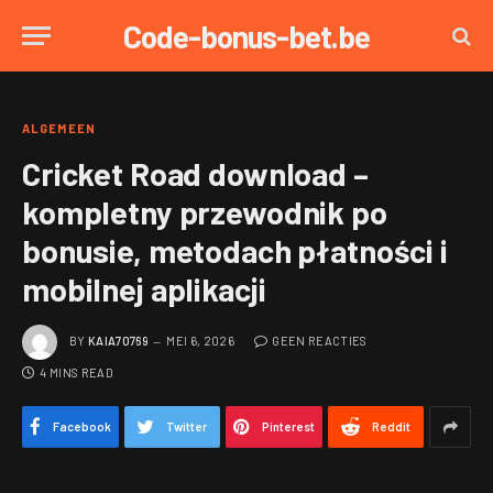
Code-bonus-bet.be
ALGEMEEN
Cricket Road download –
kompletny przewodnik po
bonusie, metodach płatności i
mobilnej aplikacji
BY
KAIA70769
MEI 6, 2026
GEEN REACTIES
4 MINS READ
Facebook
Twitter
Pinterest
Reddit