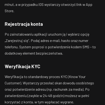
minut, a w przypadku iOS wystarczy otworzyć link w App
Store.
Rejestracja konta
Po zainstalowaniu aplikacji uruchom ją i wybierz opcję
„Zarejestruj się”. Podaj adres e‑mail, hasło oraz numer
telefonu. System poprosi o potwierdzenie kodem SMS – to
dodatkowy element bezpieczeństwa.
Weryfikacja KYC
Weryfikacja to standardowy proces KYC (Know Your
Customer). Wystarczy przesłać skan dowodu osobistego
oraz potwierdzenie adresu (np. rachunek za media). Po
zatwierdzeniu (zwykle w 24‑48 godzin) możesz w pełni
korzystać z konta, w tym wypłacać wygrane.