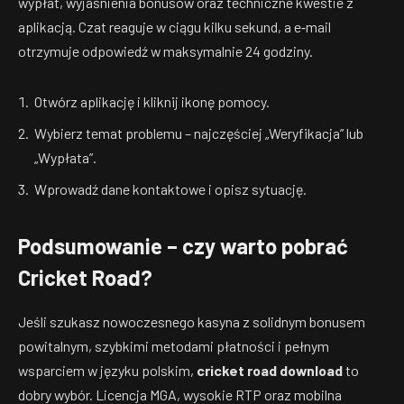
wypłat, wyjaśnienia bonusów oraz techniczne kwestie z
aplikacją. Czat reaguje w ciągu kilku sekund, a e‑mail
otrzymuje odpowiedź w maksymalnie 24 godziny.
Otwórz aplikację i kliknij ikonę pomocy.
Wybierz temat problemu – najczęściej „Weryfikacja” lub
„Wypłata”.
Wprowadź dane kontaktowe i opisz sytuację.
Podsumowanie – czy warto pobrać
Cricket Road?
Jeśli szukasz nowoczesnego kasyna z solidnym bonusem
powitalnym, szybkimi metodami płatności i pełnym
wsparciem w języku polskim,
cricket road download
to
dobry wybór. Licencja MGA, wysokie RTP oraz mobilna