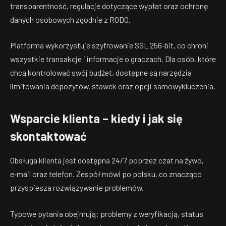
transparentność, regulacje dotyczące wypłat oraz ochronę
danych osobowych zgodnie z RODO.
Platforma wykorzystuje szyfrowanie SSL 256‑bit, co chroni
wszystkie transakcje i informacje o graczach. Dla osób, które
chcą kontrolować swój budżet, dostępne są narzędzia
limitowania depozytów, stawek oraz opcji samowykluczenia.
Wsparcie klienta – kiedy i jak się
skontaktować
Obsługa klienta jest dostępna 24/7 poprzez czat na żywo,
e‑mail oraz telefon. Zespół mówi po polsku, co znacząco
przyspiesza rozwiązywanie problemów.
Typowe pytania obejmują: problemy z weryfikacją, status