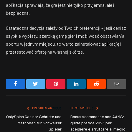
aplikacja sprawiają, że gra jest nie tylko przyjemna, ale i
bezpieczna.
Ostateczna decyzja zależy od Twoich preferencji – jeśli cenisz
szybkie wypłaty, szeroką gamę gier i możliwość obstawiania
sportu w jednym miejscu, to warto zainstalować aplikację i
przetestować ofertę na własnej skórze.
Facebook
Twitter
Pinterest
LinkedIn
Reddit
Email
PREVIOUS ARTICLE
NEXT ARTICLE
OnlySpins Casino: Schritte und
Bonus scommesse non AAMS:
Methoden für Schweizer
guida pratica 2026 per
Spieler
scegliere e sfruttare al meglio