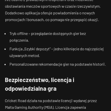
obstawiania meczów sportowych w czasie rzeczywistym.
Dodatkowo aplikacja oferuje powiadomienia o nowych
promocjach i bonusach, co pomaga nie przegapić okazji.
Tryb offline – przeglądanie dostępnych gier bez
połączenia.
Funkcja „Szybki depozyt” – jedno kliknięcie do najczęściej
używanych metod.
Personalizowane rekomendacje gier na podstawie historii.
Bezpieczeństwo, licencja i
odpowiedzialna gra
Cricket Road działa na podstawie licencji wydanej przez
Malta Gaming Authority (MGA). Licencja zapewnia