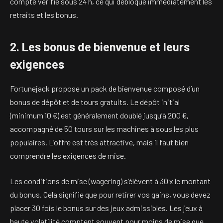
compte vérifié sous 24 h, ce qui débloque immédiatement les
retraits et les bonus.
2. Les bonus de bienvenue et leurs
exigences
Fortunejack propose un pack de bienvenue composé d’un
bonus de dépôt et de tours gratuits. Le dépôt initial
(minimum 10 €) est généralement doublé jusqu’à 200 €,
accompagné de 50 tours sur les machines à sous les plus
populaires. L’offre est très attractive, mais il faut bien
comprendre les exigences de mise.
Les conditions de mise (wagering) s’élèvent à 30 x le montant
du bonus. Cela signifie que pour retirer vos gains, vous devez
placer 30 fois le bonus sur des jeux admissibles. Les jeux à
haute volatilité comptent souvent pour moins de mise que