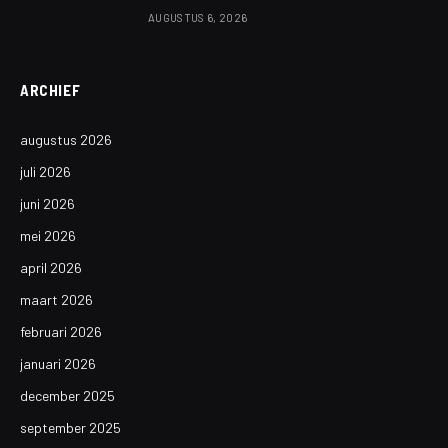
AUGUSTUS 6, 2026
ARCHIEF
augustus 2026
juli 2026
juni 2026
mei 2026
april 2026
maart 2026
februari 2026
januari 2026
december 2025
september 2025