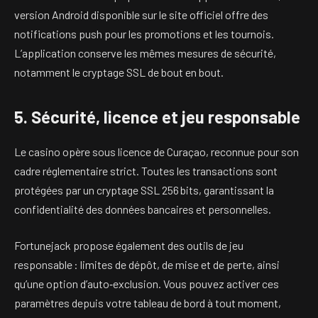
version Android disponible sur le site officiel offre des
notifications push pour les promotions et les tournois.
L’application conserve les mêmes mesures de sécurité,
notamment le cryptage SSL de bout en bout.
5. Sécurité, licence et jeu responsable
Le casino opère sous licence de Curaçao, reconnue pour son
cadre réglementaire strict. Toutes les transactions sont
protégées par un cryptage SSL 256 bits, garantissant la
confidentialité des données bancaires et personnelles.
Fortunejack propose également des outils de jeu
responsable : limites de dépôt, de mise et de perte, ainsi
qu’une option d’auto‑exclusion. Vous pouvez activer ces
paramètres depuis votre tableau de bord à tout moment,