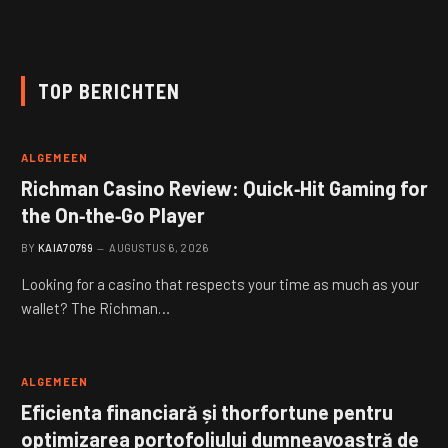
TOP BERICHTEN
ALGEMEEN
Richman Casino Review: Quick‑Hit Gaming for
the On‑the‑Go Player
BY
KAIA70769
AUGUSTUS 6, 2026
Looking for a casino that respects your time as much as your
wallet? The Richman…
ALGEMEEN
Eficienta financiară și thorfortune pentru
optimizarea portofoliului dumneavoastră de