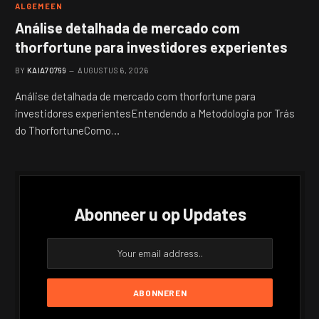
ALGEMEEN
Análise detalhada de mercado com
thorfortune para investidores experientes
BY
KAIA70769
AUGUSTUS 6, 2026
Análise detalhada de mercado com thorfortune para
investidores experientesEntendendo a Metodologia por Trás
do ThorfortuneComo…
Abonneer u op Updates