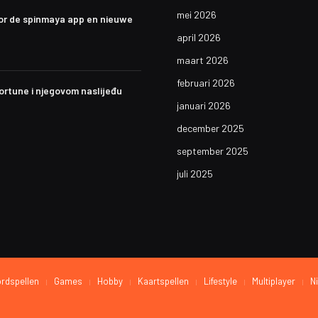
mei 2026
or de spinmaya app en nieuwe
april 2026
maart 2026
februari 2026
fortune i njegovom naslijeđu
januari 2026
december 2025
september 2025
juli 2025
rdspellen
Games
Hobby
Kaartspellen
Lifestyle
Multiplayer
N