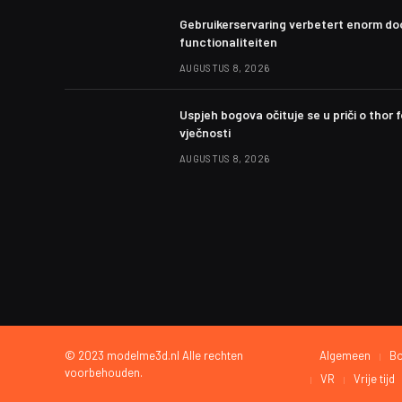
Gebruikerservaring verbetert enorm do
functionaliteiten
AUGUSTUS 8, 2026
Uspjeh bogova očituje se u priči o thor 
vječnosti
AUGUSTUS 8, 2026
© 2023 modelme3d.nl Alle rechten
Algemeen
Bo
voorbehouden.
VR
Vrije tijd