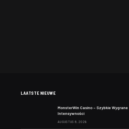
LAATSTE NIEUWE
MonsterWin Casino – Szybkie Wygrane 
Intensywności
AUGUSTUS 8, 2026