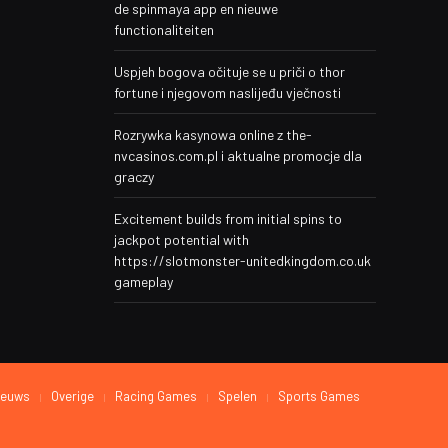
de spinmaya app en nieuwe
functionaliteiten
Uspjeh bogova očituje se u priči o thor
fortune i njegovom naslijeđu vječnosti
Rozrywka kasynowa online z the-
nvcasinos.com.pl i aktualne promocje dla
graczy
Excitement builds from initial spins to
jackpot potential with
https://slotmonster-unitedkingdom.co.uk
gameplay
ieuws
Overige
Racing Games
Spelen
Sports Games