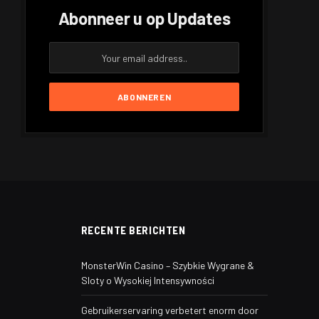
Abonneer u op Updates
RECENTE BERICHTEN
MonsterWin Casino – Szybkie Wygrane &
Sloty o Wysokiej Intensywności
Gebruikerservaring verbetert enorm door