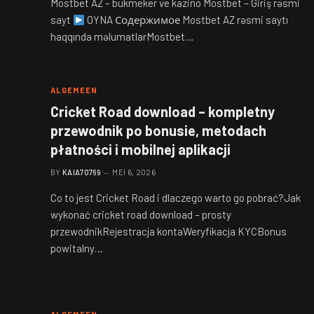
Mostbet AZ – bukmeker ve kazino Mostbet – Giriş rəsmi
sayt
OYNA Содержимое Mostbet AZ rəsmi saytı
haqqında məlumatlarMostbet…
ALGEMEEN
Cricket Road download – kompletny
przewodnik po bonusie, metodach
płatności i mobilnej aplikacji
BY
KAIA70769
MEI 6, 2026
Co to jest Cricket Road i dlaczego warto go pobrać?Jak
wykonać cricket road download – prosty
przewodnikRejestracja kontaWeryfikacja KYCBonus
powitalny…